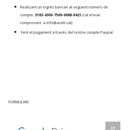
Realizant un ingrés bancari al següent número de
compte:
3183-4300-7500-0088-0421
(cal enviar
comprovant a info@acett.cat)
Fent el pagament a través del nostre compte Paypal:
FORMULARI: