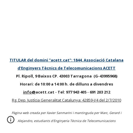
TITULAR del domini "acett.cat": 1844, Associació Catalana
d'Enginyers Tècnics de Telecomunicacions ACETT
Pl. Ripoll, 9 Baixos CP. 43003 Tarragona (G-43995968)
Horari: de 10:00 a 14:00 h. de dilluns a divendres
info@
acett.cat -
Tel
:
977
943 405 - 691
203 212
Rg. Dep. Justícia Generalitat Catalunya: 42859-J/4 del 2/7/2010
Pàgina web creada per Xavier Sanmarini i mantinguda per Marc, Gerard i
Alejandro, estudiants d'Enginyeria Tècnica de Telecomunicacions