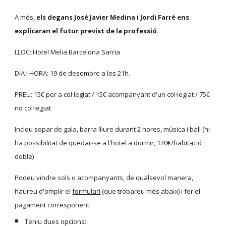
A més,
els degans José Javier Medina i Jordi Farré ens
explicaran el futur previst de la professió.
LLOC: Hotel Melia Barcelona Sarria
DIA I HORA: 19 de desembre a les 21h.
PREU: 15€ per a col·legiat / 15€ acompanyant d'un col·legiat / 75€
no col·legiat
Inclou sopar de gala, barra lliure durant 2 hores, música i ball (hi
ha possibilitat de quedar-se a l'hotel a dormir, 120€/habitació
doble)
Podeu vindre sols o acompanyants, de qualsevol manera,
haureu d'omplir el
formulari
(que trobareu més abaix) i fer el
pagament corresponent.
Teniu dues opcions: