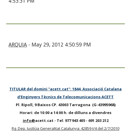
4:53:31 PM
ARQUIA
- May 29, 2012 4:50:59 PM
TITULAR del domini "acett.cat": 1844, Associació Catalana
d'Enginyers Tècnics de Telecomunicacions ACETT
Pl. Ripoll, 9 Baixos CP. 43003 Tarragona (G-43995968)
Horari: de 10:00 a 14:00 h. de dilluns a divendres
info@
acett.cat -
Tel
:
977
943 405 - 691
203 212
Rg. Dep. Justícia Generalitat Catalunya: 42859-J/4 del 2/7/2010