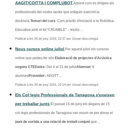
AAGIT/COITTA I COMPLUBOT
Aquest curs es dirigeix als
professionals del nostre sector que estiguin exercint la
docència.
Temari del curs
- Curs pràctic d'iniciació a la Robòtica
Educativa amb el kit "CRUMBLE” .- Inclòs ...
Publicat a les 30 de juny 2016, 22:37 per Usuari desconegut
Nous cursos online juliol
Per aquest juliol els cursoso
online que podeu fer són:
Elaboració de projectes d'Acústica
segons CTEDates:
Del 4 al 21 de juliol
Alumnat:
6
alumnes
Proveïdor:
AEGITT ...
Publicat a les 30 de juny 2016, 22:24 per Usuari desconegut
Els Col·legis Professionals de Tarragona s'uneixen
per treballar junts
El passat 15 de juny els degans de 15
col·legis professionals de Tarragona van reunir-se per donar el
punt de sortida a una relació de treball conjunt
que ...