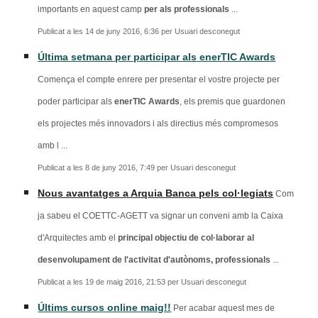
importants en aquest camp
per als professionals
...
Publicat a les 14 de juny 2016, 6:36 per Usuari desconegut
Última setmana per participar als enerTIC Awards
Comença el compte enrere per presentar el vostre projecte per
poder participar als
enerTIC Awards
, els premis que guardonen
els projectes més innovadors i als directius més compromesos
amb l ...
Publicat a les 8 de juny 2016, 7:49 per Usuari desconegut
Nous avantatges a Arquia Banca pels col·legiats
Com
ja sabeu el COETTC-AGETT va signar un conveni amb la Caixa
d'Arquitectes amb el
principal objectiu de col·laborar al
desenvolupament de l'activitat d'autònoms, professionals
...
Publicat a les 19 de maig 2016, 21:53 per Usuari desconegut
Últims cursos online maig!!
Per acabar aquest mes de