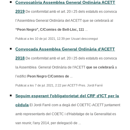
Convocatòria Assemblea General Ordinària ACETT
2019
De conformitat amb el art. 20 i 25 dels estatuts es convoca
l’Assemblea General Ordinària del ACETT que se celebrarà al
“Peon Negro”, C/Comtes de Bell-Lloc, 111
...
Publicat a les 10 de jul. 2021, 12:39 per Usuari desconegut
Convocada Assemblea General Ordinària d'ACETT
2018
De conformitat amb el art. 20 i 25 dels estatuts es convoca
la Assemblea General Ordinària de l'ACETT
que se celebrarà
a
l’edifici
Peon Negro C/Comtes de
...
Publicat a les 7 de jul. 2021, 2:22 per ACETT-Pres. Jordi Farré
Seguim esperant l'obligatorietat del CRF d'ICT per la
cèdula
El Jordi Farré com a degà del COETTC-ACETT juntament
amb representants del COETC i d'Habitatge de la Generalitat es
van reunir, l'any 2014, per delegació de ...