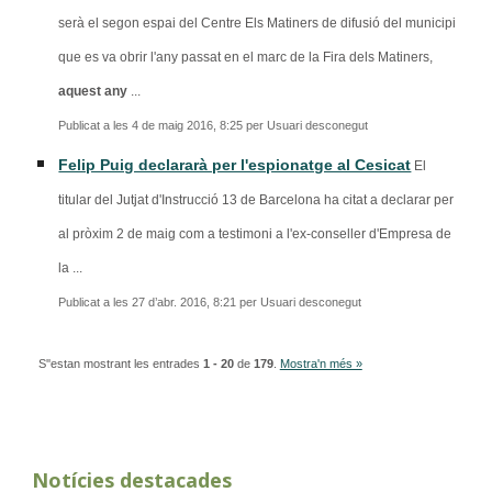
serà el segon espai del Centre Els Matiners de difusió del municipi
que es va obrir l'any passat en el marc de la Fira dels Matiners,
aquest any
...
Publicat a les 4 de maig 2016, 8:25 per Usuari desconegut
Felip Puig declararà per l'espionatge al Cesicat
El
titular del Jutjat d'Instrucció 13 de Barcelona ha citat a declarar per
al pròxim 2 de maig com a testimoni a l'ex-conseller d'Empresa de
la ...
Publicat a les 27 d’abr. 2016, 8:21 per Usuari desconegut
S''estan mostrant les entrades
1 - 20
de
179
.
Mostra'n més »
Notícies destacades