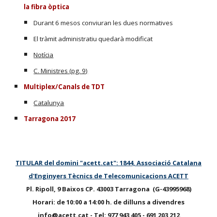
la fibra òptica
Durant 6 mesos conviuran les dues normatives
El tràmit administratiu quedarà modificat
Notícia
C. Ministres (pg. 9)
Multiplex/Canals de TDT
Catalunya
Tarragona 2017
TITULAR del domini "acett.cat": 1844, Associació Catalana
d'Enginyers Tècnics de Telecomunicacions ACETT
Pl. Ripoll, 9 Baixos CP. 43003 Tarragona (G-43995968)
Horari: de 10:00 a 14:00 h. de dilluns a divendres
info@
acett.cat -
Tel
:
977
943 405 - 691
203 212