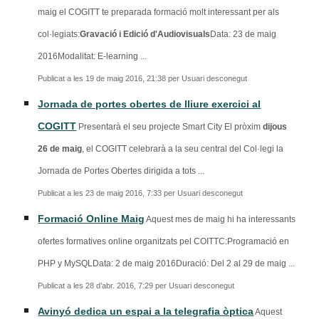
maig el COGITT te preparada formació molt interessant per als
col·legiats:
Gravació i Edició d'Audiovisuals
Data: 23 de maig
2016Modalitat: E-learning ...
Publicat a les 19 de maig 2016, 21:38 per Usuari desconegut
Jornada de portes obertes de lliure exercici al
COGITT
Presentarà el seu projecte Smart City El pròxim
dijous
26 de maig
, el COGITT celebrarà a la seu central del Col·legi la
Jornada de Portes Obertes dirigida a tots ...
Publicat a les 23 de maig 2016, 7:33 per Usuari desconegut
Formació Online Maig
Aquest mes de maig hi ha interessants
ofertes formatives online organitzats pel COITTC:Programació en
PHP y MySQLData: 2 de maig 2016Duració: Del 2 al 29 de maig ...
Publicat a les 28 d’abr. 2016, 7:29 per Usuari desconegut
Avinyó dedica un espai a la telegrafia òptica
Aquest