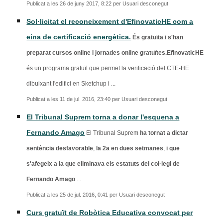
Publicat a les 26 de juny 2017, 8:22 per Usuari desconegut
Sol·licitat el reconeixement d'EfinovaticHE com a
eina de certificació energètica.
És gratuïta i s'han
preparat cursos online i jornades online gratuïtes.EfinovaticHE
és un programa gratuït que permet la verificació del CTE-HE
dibuixant l'edifici en Sketchup i ...
Publicat a les 11 de jul. 2016, 23:40 per Usuari desconegut
El Tribunal Suprem torna a donar l'esquena a
Fernando Amago
El Tribunal Suprem
ha tornat a dictar
sentència desfavorable
,
la 2a en dues setmanes
,
i que
s'afegeix a la que eliminava els estatuts del col·legi de
Fernando Amago
...
Publicat a les 25 de jul. 2016, 0:41 per Usuari desconegut
Curs gratuït de Robòtica Educativa convocat per